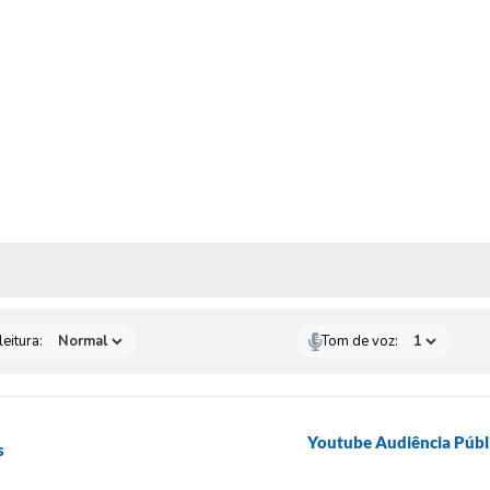
 MÍDIAS
eitura:
Tom de voz:
Youtube Audiência Públi
s