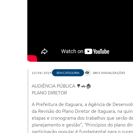
13/06/2019
2803 VISUALIZAÇÕES
SEM CATEGORIA
AUDIÊNCIA PÚBLICA 🌳🚗🏠
PLANO DIRETOR
A Prefeitura de Itaguara, a Agência de Desenvo
da Revisão do Plano Diretor de Itaguara, na quin
etapas e cronograma dos trabalhos que serão de
planejamento e gestão”, “Princípios do plano di
participação popular é fundamental para o suc