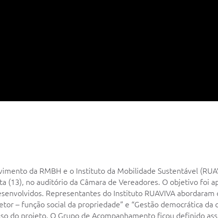
lvimento da RMBH e o Instituto da Mobilidade Sustentável (RUA
ta (13), no auditório da Câmara de Vereadores. O objetivo foi ap
senvolvidos. Representantes do Instituto RUAVIVA abordaram o
retor – função social da propriedade” e “Gestão democrática da
esso do projeto. O Grupo de Acompanhamento ficou definido ass