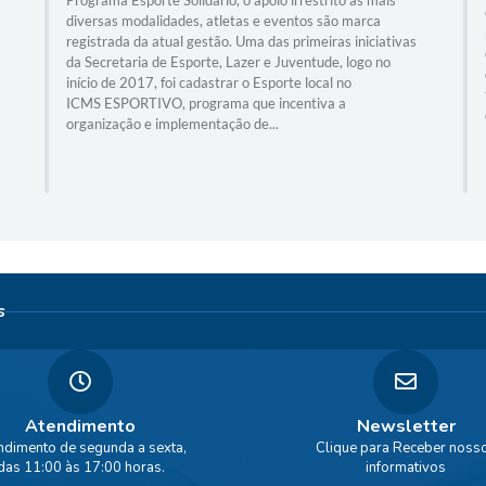
Programa Esporte Solidário, o apoio irrestrito às mais
diversas modalidades, atletas e eventos são marca
registrada da atual gestão. Uma das primeiras iniciativas
da Secretaria de Esporte, Lazer e Juventude, logo no
início de 2017, foi cadastrar o Esporte local no
ICMS ESPORTIVO, programa que incentiva a
organização e implementação de...
s
Atendimento
Newsletter
ndimento de segunda a sexta,
Clique para Receber noss
das 11:00 às 17:00 horas.
informativos