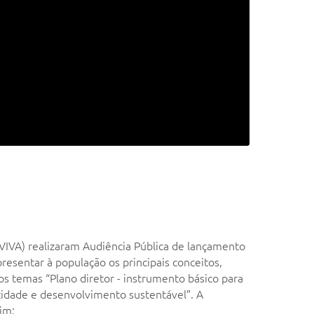
VIVA) realizaram Audiência Pública de lançamento
resentar à população os principais conceitos,
s temas “Plano diretor - instrumento básico para
 cidade e desenvolvimento sustentável”. A
im: