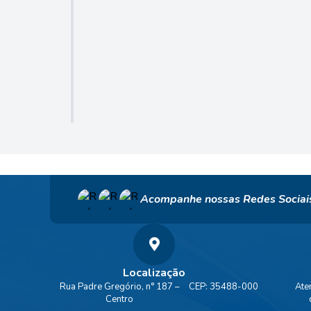
Acompanhe nossas Redes Sociai
Localização
Rua Padre Gregório, n° 187 –
CEP: 35488-000
Ate
Centro