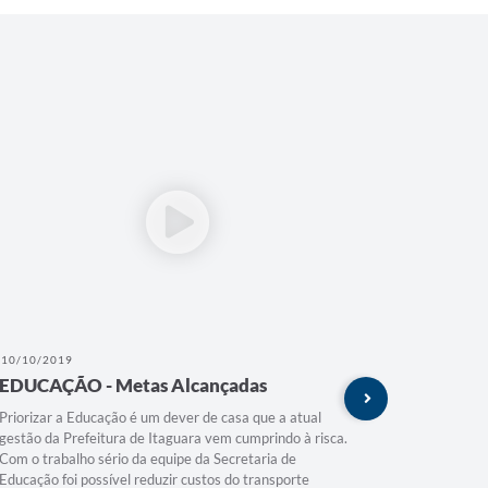
10/10/2019
25/09/201
EDUCAÇÃO - Metas Alcançadas
SAÚDE 
Aprova
Priorizar a Educação é um dever de casa que a atual
gestão da Prefeitura de Itaguara vem cumprindo à risca.
A saúde da
Com o trabalho sério da equipe da Secretaria de
Prefeitur
Educação foi possível reduzir custos do transporte