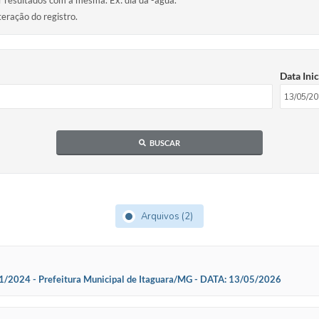
ir resultados com a mesma. Ex: dia da -agua.
teração do registro.
Data Inic
BUSCAR
Arquivos (2)
24 - Prefeitura Municipal de Itaguara/MG - DATA: 13/05/2026