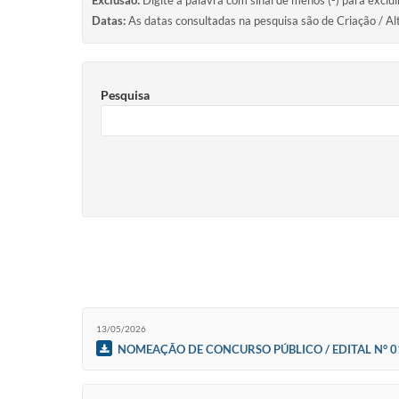
Exclusão:
Digite a palavra com sinal de menos (-) para exclu
Datas:
As datas consultadas na pesquisa são de Criação / Al
Pesquisa
13/05/2026
NOMEAÇÃO DE CONCURSO PÚBLICO / EDITAL N° 01/20