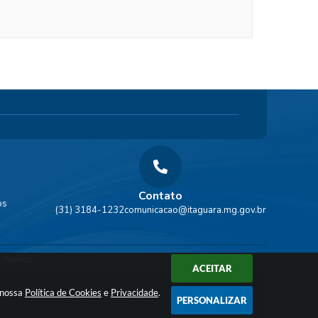
Contato
os
(31) 3184-1232
comunicacao@itaguara.mg.gov.br
 Abertos
ACEITAR
a nossa
Política de Cookies
e
Privacidade
.
PERSONALIZAR