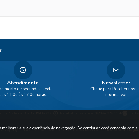
s
Atendimento
Newsletter
ndimento de segunda a sexta,
Clique para Receber noss
das 11:00 às 17:00 horas.
informativos
ão do Sistema:
3.5.3 - 19/06/2026
Portal atualizado em:
06/08/2026 11:44
Dados
ara melhorar a sua experiência de navegação. Ao continuar você concorda com 
© Copyright Instar - 2006-2026. Todos os direitos reservados -
Instar Tecnologia