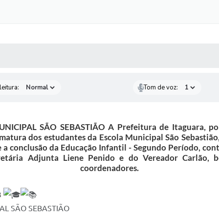
 MÍDIAS
RECEBA NOTÍCIAS
eitura:
Tom de voz:
PAL SÃO SEBASTIÃO A Prefeitura de Itaguara, por m
atura dos estudantes da Escola Municipal São Sebastião,
 e a conclusão da Educação Infantil - Segundo Período, co
retária Adjunta Liene Penido e do Vereador Carlão, b
coordenadores.
3
AL SÃO SEBASTIÃO