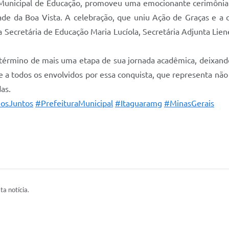
a Municipal de Educação, promoveu uma emocionante cerimônia
ade da Boa Vista. A celebração, que uniu Ação de Graças e a c
Secretária de Educação Maria Lucíola, Secretária Adjunta Lie
o término de mais uma etapa de sua jornada acadêmica, deixa
 a todos os envolvidos por essa conquista, que representa nã
as.
osJuntos
#PrefeituraMunicipal
#Itaguaramg
#MinasGerais
ta notícia.