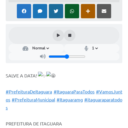
SALVE A DATA!
#PrefeituraDeItaguara
#ItaguaraParaTodos
#VamosJunt
os
#PrefeituraMunicipal
#Itaguaramg
#itaguaraparatodo
s
PREFEITURA DE ITAGUARA