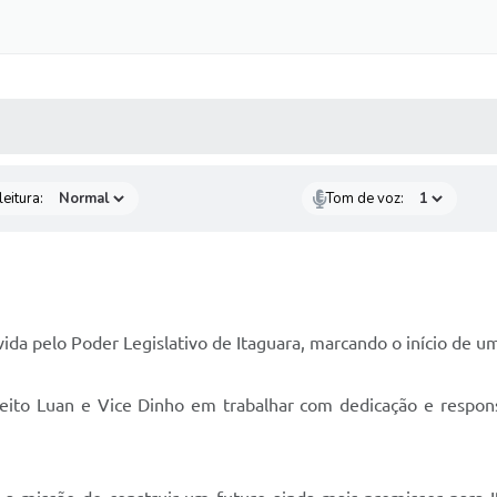
 MÍDIAS
RECEBA NOTÍCIAS
eitura:
Tom de voz:
da pelo Poder Legislativo de Itaguara, marcando o início de u
to Luan e Vice Dinho em trabalhar com dedicação e respons