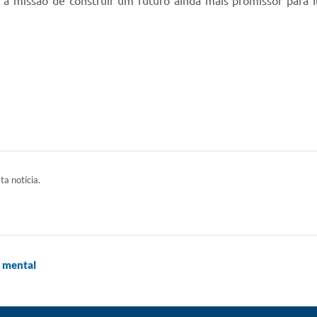
a missão de construir um futuro ainda mais promissor para It
ta notícia.
e mental