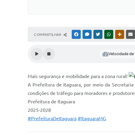
COMPARTILHAR
FACEBOOK
MESSENGER
TWITTER
WHATSAPP
OUTRAS
Velocidade de l
Mais segurança e mobilidade para a zona rural!
A Prefeitura de Itaguara, por meio da Secretari
condições de tráfego para moradores e produtores
Prefeitura de Itaguara
2025-2028
#PrefeituraDeItaguara
#ItaguaraMG