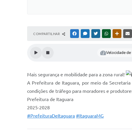
COMPARTILHAR
FACEBOOK
MESSENGER
TWITTER
WHATSAPP
OUTRAS
Velocidade de l
Mais segurança e mobilidade para a zona rural!
A Prefeitura de Itaguara, por meio da Secretari
condições de tráfego para moradores e produtores
Prefeitura de Itaguara
2025-2028
#PrefeituraDeItaguara
#ItaguaraMG