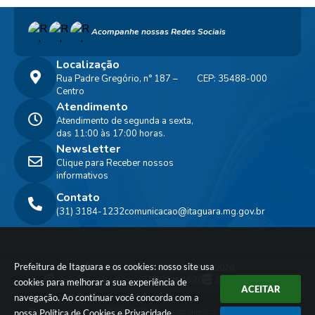
Acompanhe nossas Redes Sociais
Localização
Rua Padre Gregório, n° 187 –
CEP: 35488-000
Centro
Atendimento
Atendimento de segunda a sexta,
das 11:00 às 17:00 horas.
Newsletter
Clique para Receber nossos
informativos
Contato
(31) 3184-1232
comunicacao@itaguara.mg.gov.br
Prefeitura de Itaguara e os cookies: nosso site usa
Versão do Sistema:
3.5.3 - 19/06/2026
Portal atualizado em:
07/08/2026 16:20
Dados Abertos
cookies para melhorar a sua experiência de
ACEITAR
navegação. Ao continuar você concorda com a
© Copyright Instar - 2006-2026. Todos os direitos
nossa
Política de Cookies
e
Privacidade
.