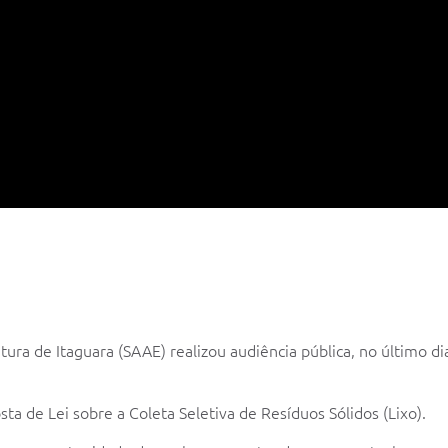
ra de Itaguara (SAAE) realizou audiência pública, no último di
ta de Lei sobre a Coleta Seletiva de Resíduos Sólidos (Lixo).