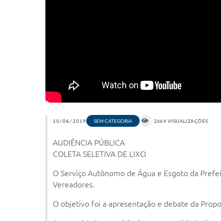
10/06/2019
2664 VISUALIZAÇÕES
SEM CATEGORIA
AUDIÊNCIA PÚBLICA
COLETA SELETIVA DE LIXO
O Serviço Autônomo de Água e Esgoto da Prefeitu
Vereadores.
O objetivo foi a apresentação e debate da Propos