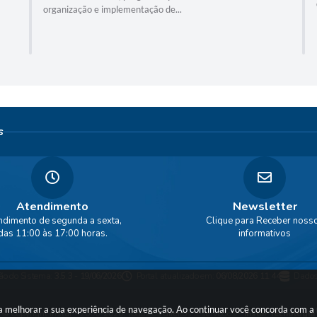
organização e implementação de...
s
Atendimento
Newsletter
ndimento de segunda a sexta,
Clique para Receber noss
das 11:00 às 17:00 horas.
informativos
ão do Sistema:
3.5.3 - 19/06/2026
Portal atualizado em:
06/08/2026 11:44
Dados
ara melhorar a sua experiência de navegação. Ao continuar você concorda com 
© Copyright Instar - 2006-2026. Todos os direitos reservados -
Instar Tecnologia