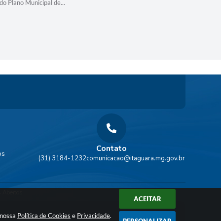
do Plano Municipal de...
procedimen
Farmácia d
Contato
os
(31) 3184-1232
comunicacao@itaguara.mg.gov.br
 Abertos
ACEITAR
a nossa
Política de Cookies
e
Privacidade
.