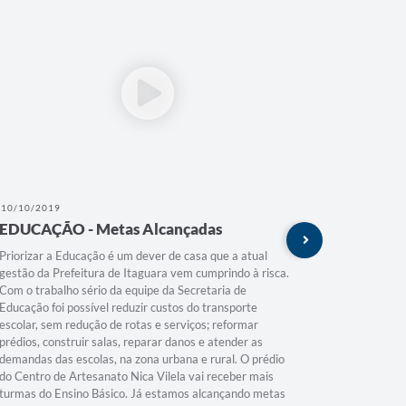
10/10/2019
25/09/201
EDUCAÇÃO - Metas Alcançadas
SAÚDE 
Aprova
Priorizar a Educação é um dever de casa que a atual
gestão da Prefeitura de Itaguara vem cumprindo à risca.
A saúde da
Com o trabalho sério da equipe da Secretaria de
Prefeitur
Educação foi possível reduzir custos do transporte
CASA, util
escolar, sem redução de rotas e serviços; reformar
rigorosame
prédios, construir salas, reparar danos e atender as
Todos bate
demandas das escolas, na zona urbana e rural. O prédio
99,02% de
do Centro de Artesanato Nica Vilela vai receber mais
implement
turmas do Ensino Básico. Já estamos alcançando metas
BRASIL SO