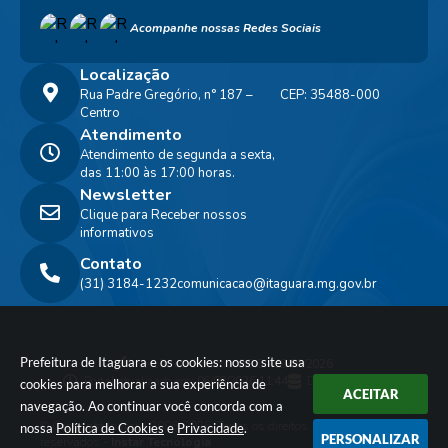
Acompanhe nossas Redes Sociais
Localização
Rua Padre Gregório, n° 187 –
CEP: 35488-000
Centro
Atendimento
Atendimento de segunda a sexta,
das 11:00 às 17:00 horas.
Newsletter
Clique para Receber nossos
informativos
Contato
(31) 3184-1232
comunicacao@itaguara.mg.gov.br
Prefeitura de Itaguara e os cookies: nosso site usa
Versão do Sistema:
3.5.3 - 19/06/2026
Portal atualizado em:
06/08/2026 11:44
Dados Abertos
cookies para melhorar a sua experiência de
ACEITAR
navegação. Ao continuar você concorda com a
© Copyright Instar - 2006-2026. Todos os direitos
nossa
Política de Cookies
e
Privacidade
.
PERSONALIZAR
reservados -
Instar Tecnologia