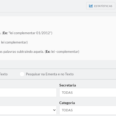
ESTATÍSTICAS
. (
Ex:
"lei complementar 01/2012”)
:
lei complementar)
as palavras subtraindo aquela. (
Ex:
lei -complementar)
Texto
Pesquisar na Ementa e no Texto
Secretaria
Categoria