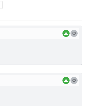
BAIXAR
G
O
S
T
E
I
BAIXAR
G
O
S
T