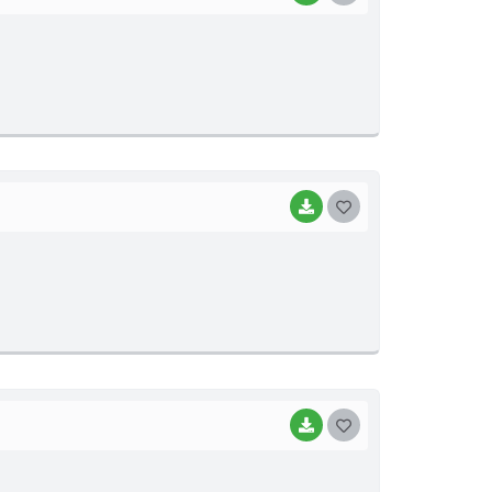
O
S
T
E
I
BAIXAR
G
O
S
T
E
I
BAIXAR
G
O