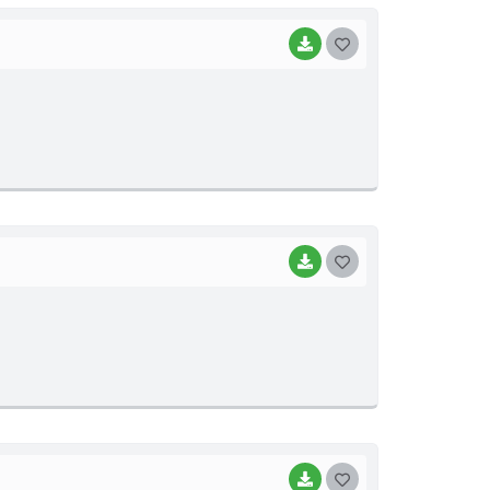
BAIXAR
G
O
S
T
E
I
BAIXAR
G
O
S
T
E
I
BAIXAR
G