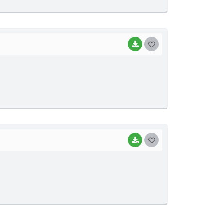
E
I
BAIXAR
G
O
S
T
E
I
BAIXAR
G
O
S
T
E
I