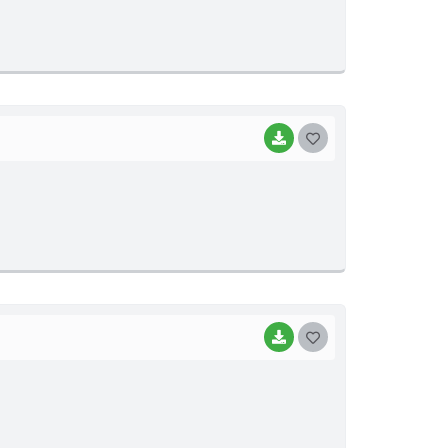
S
T
E
I
BAIXAR
G
O
S
T
E
I
BAIXAR
G
O
S
T