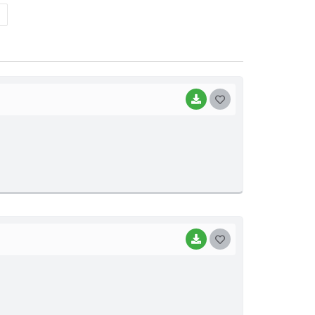
BAIXAR
G
O
S
T
E
I
BAIXAR
G
O
S
T