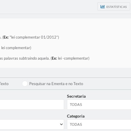
ESTATÍSTICAS
. (
Ex:
"lei complementar 01/2012”)
:
lei complementar)
as palavras subtraindo aquela. (
Ex:
lei -complementar)
Texto
Pesquisar na Ementa e no Texto
Secretaria
Categoria