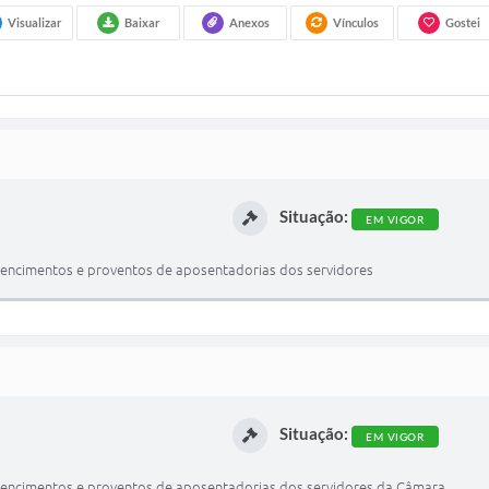
Visualizar
Baixar
Anexos
Vínculos
Gostei
Situação:
EM VIGOR
s vencimentos e proventos de aposentadorias dos servidores
Situação:
EM VIGOR
s vencimentos e proventos de aposentadorias dos servidores da Câmara