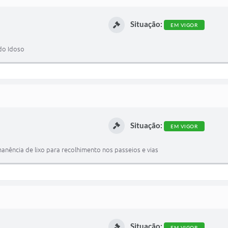
Situação:
EM VIGOR
 do Idoso
Situação:
EM VIGOR
anência de lixo para recolhimento nos passeios e vias
Situação:
EM VIGOR