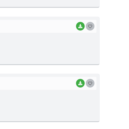
E
I
BAIXAR
G
O
S
T
E
I
BAIXAR
G
O
S
T
E
I