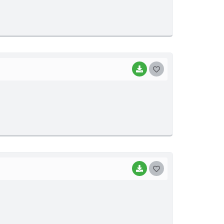
S
T
E
I
BAIXAR
G
O
S
T
E
I
BAIXAR
G
O
S
T