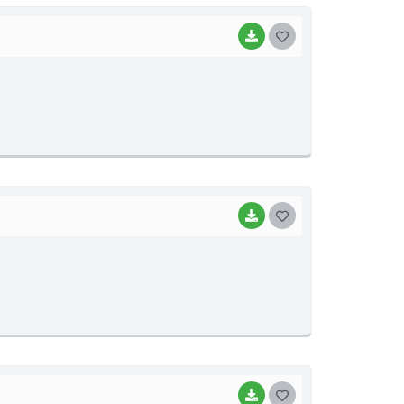
BAIXAR
G
O
S
T
E
I
BAIXAR
G
O
S
T
E
I
BAIXAR
G