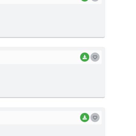
O
S
T
E
I
BAIXAR
G
O
S
T
E
I
BAIXAR
G
O