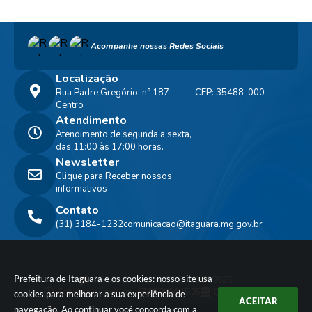
Acompanhe nossas Redes Sociais
Localização
Rua Padre Gregório, n° 187 –
CEP: 35488-000
Centro
Atendimento
Atendimento de segunda a sexta,
das 11:00 às 17:00 horas.
Newsletter
Clique para Receber nossos
informativos
Contato
(31) 3184-1232
comunicacao@itaguara.mg.gov.br
Prefeitura de Itaguara e os cookies: nosso site usa
Versão do Sistema:
3.5.3 - 19/06/2026
Portal atualizado em:
07/08/2026 15:05
Dados Abertos
cookies para melhorar a sua experiência de
ACEITAR
navegação. Ao continuar você concorda com a