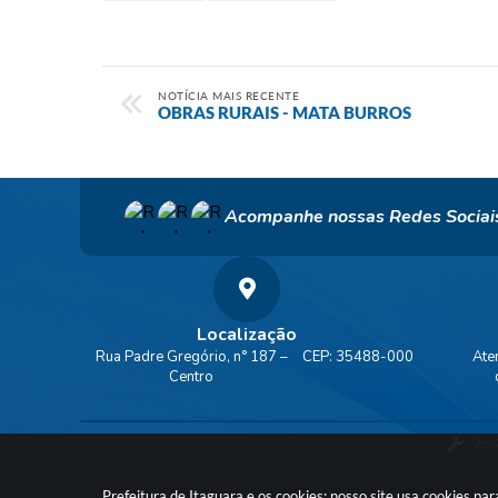
NOTÍCIA MAIS RECENTE
OBRAS RURAIS - MATA BURROS
Acompanhe nossas Redes Sociai
Localização
Rua Padre Gregório, n° 187 –
CEP: 35488-000
Ate
Centro
Vers
Prefeitura de Itaguara e os cookies: nosso site usa cookies p