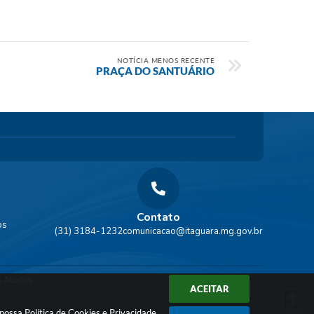
NOTÍCIA MENOS RECENTE
PRAÇA DO SANTUÁRIO
Contato
os
(31) 3184-1232
comunicacao@itaguara.mg.gov.br
 Abertos
ACEITAR
a nossa
Política de Cookies
e
Privacidade
.