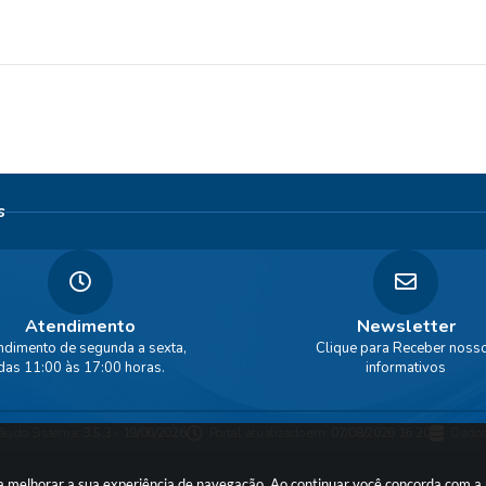
s
Atendimento
Newsletter
ndimento de segunda a sexta,
Clique para Receber noss
das 11:00 às 17:00 horas.
informativos
ão do Sistema:
3.5.3 - 19/06/2026
Portal atualizado em:
07/08/2026 16:20
Dados
ara melhorar a sua experiência de navegação. Ao continuar você concorda com 