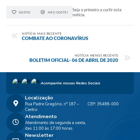
Seja o primeiro a curtir esta
GOSTEI
NÃO GOSTEI
notícia.
NOTÍCIA MAIS RECENTE
COMBATE AO CORONAVÍRUS
NOTÍCIA MENOS RECENTE
BOLETIM OFICIAL- 06 DE ABRIL DE 2020
Acompanhe nossas Redes Sociais
Localização
Rua Padre Gregório, n° 187 –
CEP: 35488-000
Centro
Atendimento
Atendimento de segunda a sexta,
das 11:00 às 17:00 horas.
Newsletter