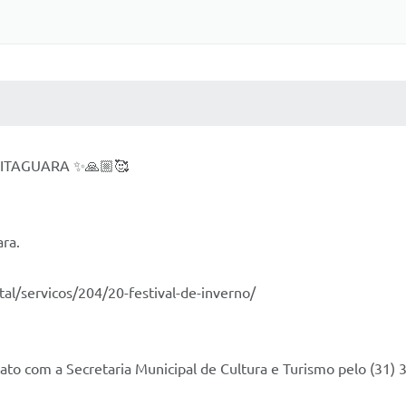
 MÍDIAS
RECEBA NOTÍCIAS
 ITAGUARA ✨🙏🏼🥰
ara.
al/servicos/204/20-festival-de-inverno/
ntato com a Secretaria Municipal de Cultura e Turismo pelo (31)