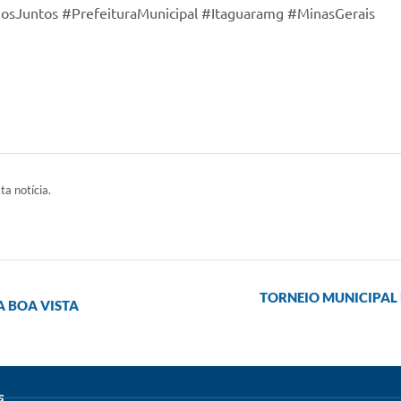
osJuntos #PrefeituraMunicipal #Itaguaramg #MinasGerais
ta notícia.
TORNEIO MUNICIPAL 
 BOA VISTA
s