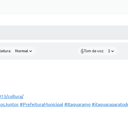
 MÍDIAS
RECEBA NOTÍCIAS
eitura:
Tom de voz:
013/cultura/
osJuntos
#PrefeituraMunicipal
#Itaguaramg
#itaguaraparatod