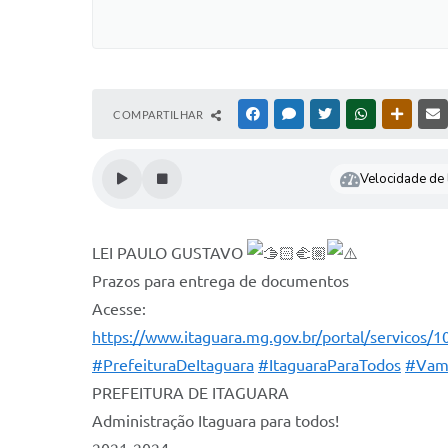
COMPARTILHAR
FACEBOOK
MESSENGER
TWITTER
WHATSAPP
OUTRAS
Velocidade de l
LEI PAULO GUSTAVO
Prazos para entrega de documentos
Acesse:
https://www.itaguara.mg.gov.br/portal/servicos/1
#PrefeituraDeItaguara
#ItaguaraParaTodos
#Vam
PREFEITURA DE ITAGUARA⠀
Administração Itaguara para todos!⠀