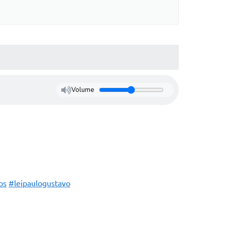
Volume
os
#leipaulogustavo