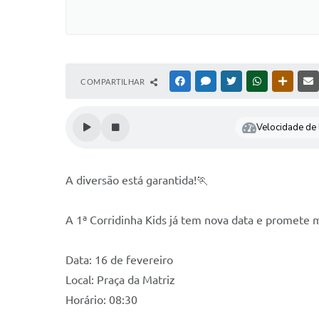
COMPARTILHAR
FACEBOOK
MESSENGER
TWITTER
WHATSAPP
OUTRAS
Velocidade de l
A diversão está garantida!🏃
A 1ª Corridinha Kids já tem nova data e promete 
Data: 16 de fevereiro
Local: Praça da Matriz
Horário: 08:30