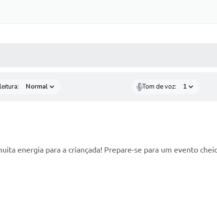
 MÍDIAS
RECEBA NOTÍCIAS
eitura:
Tom de voz:
muita energia para a criançada! Prepare-se para um evento ch