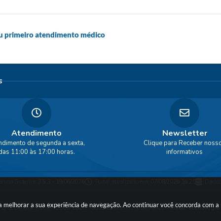
u primeiro atendimento médico
s
Atendimento
Newsletter
ndimento de segunda a sexta,
Clique para Receber noss
das 11:00 às 17:00 horas.
informativos
ão do Sistema:
3.5.3 - 19/06/2026
Portal atualizado em:
07/08/2026 16:20
Dados
ara melhorar a sua experiência de navegação. Ao continuar você concorda com 
© Copyright Instar - 2006-2026. Todos os direitos reservados -
Instar Tecnologia