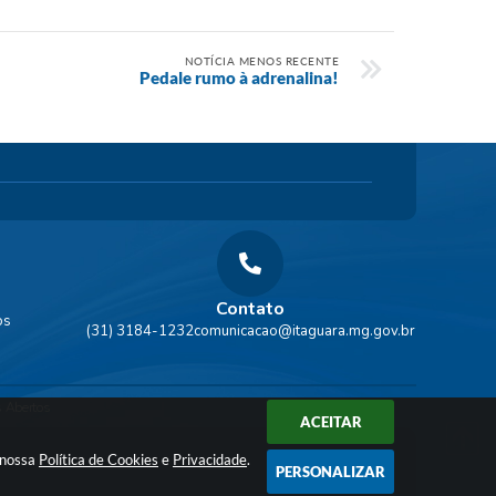
NOTÍCIA MENOS RECENTE
Pedale rumo à adrenalina!
Contato
os
(31) 3184-1232
comunicacao@itaguara.mg.gov.br
 Abertos
ACEITAR
a nossa
Política de Cookies
e
Privacidade
.
PERSONALIZAR