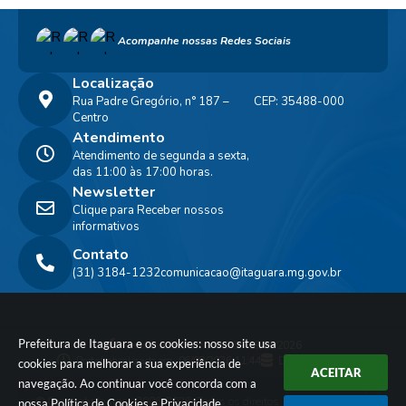
Acompanhe nossas Redes Sociais
Localização
Rua Padre Gregório, n° 187 –
CEP: 35488-000
Centro
Atendimento
Atendimento de segunda a sexta,
das 11:00 às 17:00 horas.
Newsletter
Clique para Receber nossos
informativos
Contato
(31) 3184-1232
comunicacao@itaguara.mg.gov.br
Prefeitura de Itaguara e os cookies: nosso site usa
Versão do Sistema:
3.5.3 - 19/06/2026
Portal atualizado em:
06/08/2026 11:44
Dados Abertos
cookies para melhorar a sua experiência de
ACEITAR
navegação. Ao continuar você concorda com a
© Copyright Instar - 2006-2026. Todos os direitos
nossa
Política de Cookies
e
Privacidade
.