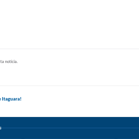
ta notícia.
 Itaguara!
s