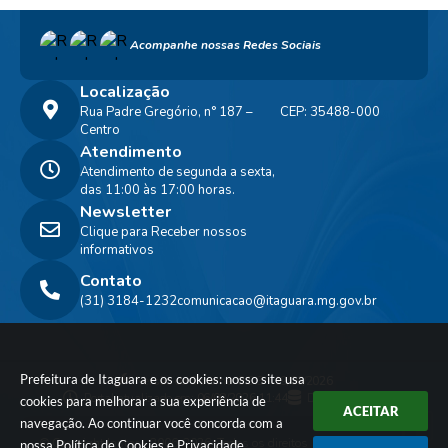
Acompanhe nossas Redes Sociais
Localização
Rua Padre Gregório, n° 187 –
CEP: 35488-000
Centro
Atendimento
Atendimento de segunda a sexta,
das 11:00 às 17:00 horas.
Newsletter
Clique para Receber nossos
informativos
Contato
(31) 3184-1232
comunicacao@itaguara.mg.gov.br
Prefeitura de Itaguara e os cookies: nosso site usa
Versão do Sistema:
3.5.3 - 19/06/2026
Portal atualizado em:
06/08/2026 11:44
Dados Abertos
cookies para melhorar a sua experiência de
ACEITAR
navegação. Ao continuar você concorda com a
© Copyright Instar - 2006-2026. Todos os direitos
nossa
Política de Cookies
e
Privacidade
.