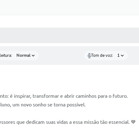
 MÍDIAS
RECEBA NOTÍCIAS
eitura:
Tom de voz:
o: é inspirar, transformar e abrir caminhos para o futuro.
aluno, um novo sonho se torna possível.
essores que dedicam suas vidas a essa missão tão essencial. 💙