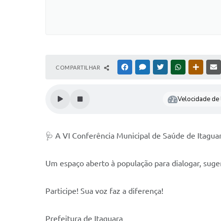
COMPARTILHAR
FACEBOOK
MESSENGER
TWITTER
WHATSAPP
OUTRAS
Velocidade de l
🩺 A VI Conferência Municipal de Saúde de Itagua
Um espaço aberto à população para dialogar, suger
Participe! Sua voz faz a diferença!
Prefeitura de Itaguara