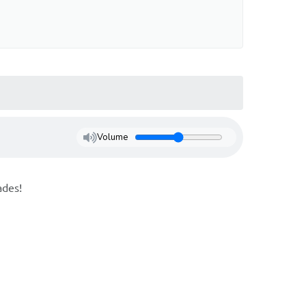
Volume
ades!