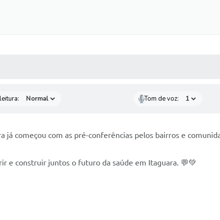
 MÍDIAS
RECEBA NOTÍCIAS
eitura:
Tom de voz:
ra já começou com as pré-conferências pelos bairros e comunid
ir e construir juntos o futuro da saúde em Itaguara. 💬💚