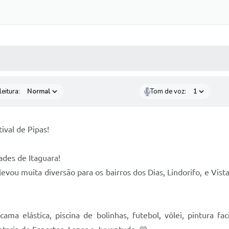
 MÍDIAS
RECEBA NOTÍCIAS
eitura:
Tom de voz:
ival de Pipas!
ades de Itaguara!
levou muita diversão para os bairros dos Dias, Lindorifo, e Vi
cama elástica, piscina de bolinhas, futebol, vôlei, pintura f