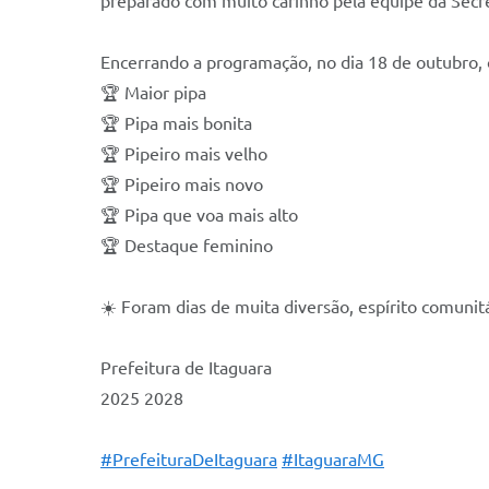
preparado com muito carinho pela equipe da Secre
Encerrando a programação, no dia 18 de outubro, 
🏆 Maior pipa
🏆 Pipa mais bonita
🏆 Pipeiro mais velho
🏆 Pipeiro mais novo
🏆 Pipa que voa mais alto
🏆 Destaque feminino
☀️ Foram dias de muita diversão, espírito comunit
Prefeitura de Itaguara
2025 2028
#PrefeituraDeItaguara
#ItaguaraMG