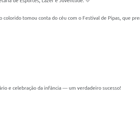
taria de Esportes, Lazer e Juventude. 💛
o colorido tomou conta do céu com o Festival de Pipas, que pre
ário e celebração da infância — um verdadeiro sucesso!