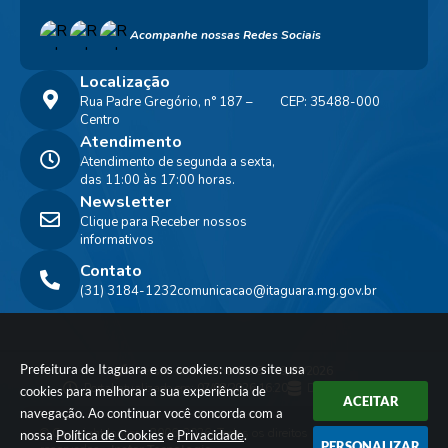
Acompanhe nossas Redes Sociais
Localização
Rua Padre Gregório, n° 187 –
CEP: 35488-000
Centro
Atendimento
Atendimento de segunda a sexta,
das 11:00 às 17:00 horas.
Newsletter
Clique para Receber nossos
informativos
Contato
(31) 3184-1232
comunicacao@itaguara.mg.gov.br
Prefeitura de Itaguara e os cookies: nosso site usa
Versão do Sistema:
3.5.3 - 19/06/2026
Portal atualizado em:
07/08/2026 16:20
Dados Abertos
cookies para melhorar a sua experiência de
ACEITAR
navegação. Ao continuar você concorda com a
© Copyright Instar - 2006-2026. Todos os direitos
nossa
Política de Cookies
e
Privacidade
.
PERSONALIZAR