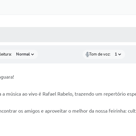
 MÍDIAS
RECEBA NOTÍCIAS
eitura:
Tom de voz:
aguara!
a a música ao vivo é Rafael Rabelo, trazendo um repertório esp
ncontrar os amigos e aproveitar o melhor da nossa feirinha: cul