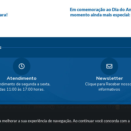
Em comemoração ao Dia do Ami
ara!
momento ainda mais especial:
s
Atendimento
Newsletter
ndimento de segunda a sexta,
Clique para Receber noss
das 11:00 às 17:00 horas.
informativos
ão do Sistema:
3.5.3 - 19/06/2026
Portal atualizado em:
05/08/2026 17:27
Dados
ara melhorar a sua experiência de navegação. Ao continuar você concorda com 
© Copyright Instar - 2006-2026. Todos os direitos reservados -
Instar Tecnologia