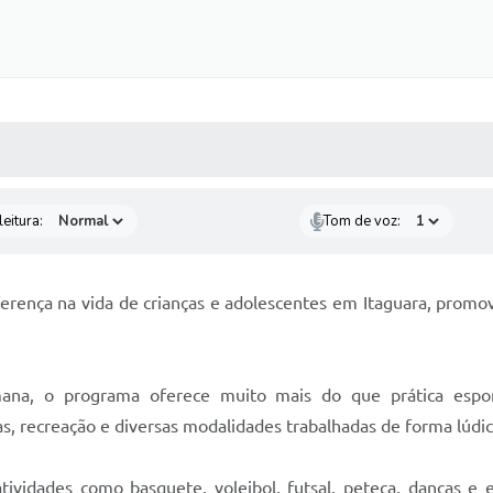
 MÍDIAS
RECEBA NOTÍCIAS
eitura:
Tom de voz:
rença na vida de crianças e adolescentes em Itaguara, promo
mana, o programa oferece muito mais do que prática espor
 recreação e diversas modalidades trabalhadas de forma lúdica,
ividades como basquete, voleibol, futsal, peteca, danças e e