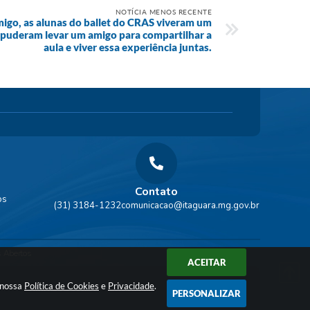
NOTÍCIA MENOS RECENTE
go, as alunas do ballet do CRAS viveram um
 puderam levar um amigo para compartilhar a
aula e viver essa experiência juntas.
Contato
os
(31) 3184-1232
comunicacao@itaguara.mg.gov.br
 Abertos
ACEITAR
a nossa
Política de Cookies
e
Privacidade
.
PERSONALIZAR