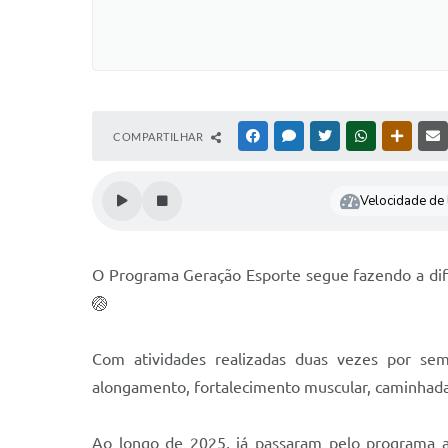
COMPARTILHAR
FACEBOOK
MESSENGER
TWITTER
WHATSAPP
OUTRAS
Velocidade de l
O Programa Geração Esporte segue fazendo a dife
🏐
Com atividades realizadas duas vezes por se
alongamento, fortalecimento muscular, caminhadas,
Ao longo de 2025, já passaram pelo programa at