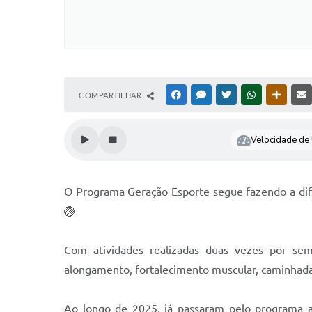
COMPARTILHAR
FACEBOOK
MESSENGER
TWITTER
WHATSAPP
OUTRAS
Velocidade de l
O Programa Geração Esporte segue fazendo a dife
🏐
Com atividades realizadas duas vezes por se
alongamento, fortalecimento muscular, caminhadas,
Ao longo de 2025, já passaram pelo programa at