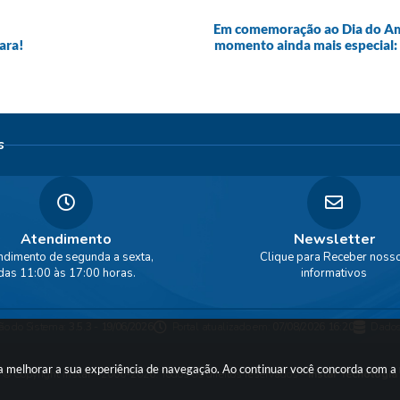
Em comemoração ao Dia do Ami
ara!
momento ainda mais especial:
s
Atendimento
Newsletter
ndimento de segunda a sexta,
Clique para Receber noss
das 11:00 às 17:00 horas.
informativos
ão do Sistema:
3.5.3 - 19/06/2026
Portal atualizado em:
07/08/2026 16:20
Dados
ara melhorar a sua experiência de navegação. Ao continuar você concorda com 
© Copyright Instar - 2006-2026. Todos os direitos reservados -
Instar Tecnologia