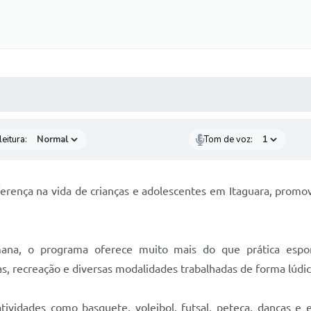
 MÍDIAS
RECEBA NOTÍCIAS
eitura:
Tom de voz:
rença na vida de crianças e adolescentes em Itaguara, promo
mana, o programa oferece muito mais do que prática espor
 recreação e diversas modalidades trabalhadas de forma lúdica,
ividades como basquete, voleibol, futsal, peteca, danças e e