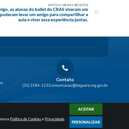
NOTÍCIA MENOS RECENTE
go, as alunas do ballet do CRAS viveram um
 puderam levar um amigo para compartilhar a
aula e viver essa experiência juntas.
Contato
os
(31) 3184-1232
comunicacao@itaguara.mg.gov.br
 Abertos
ACEITAR
a nossa
Política de Cookies
e
Privacidade
.
PERSONALIZAR