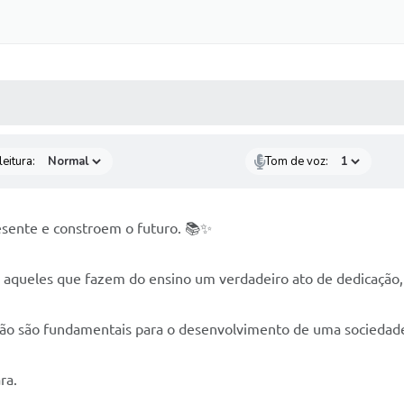
 MÍDIAS
RECEBA NOTÍCIAS
eitura:
Tom de voz:
esente e constroem o futuro. 📚✨
 aqueles que fazem do ensino um verdadeiro ato de dedicação
ção são fundamentais para o desenvolvimento de uma sociedade 
ra.