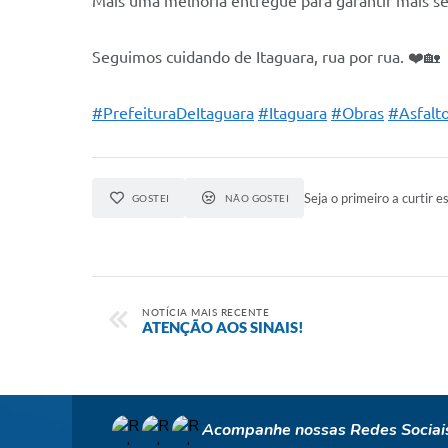
Mais uma melhoria entregue para garantir mais se
Seguimos cuidando de Itaguara, rua por rua. ❤️🏡
#PrefeituraDeItaguara
#Itaguara
#Obras
#Asfalt
Seja o primeiro a curtir es
GOSTEI
NÃO GOSTEI
NOTÍCIA MAIS RECENTE
ATENÇÃO AOS SINAIS!
Acompanhe nossas Redes Sociai