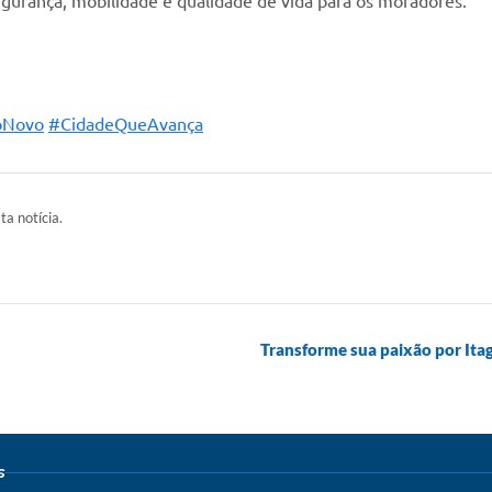
gurança, mobilidade e qualidade de vida para os moradores.
oNovo
#CidadeQueAvança
ta notícia.
Transforme sua paixão por It
s