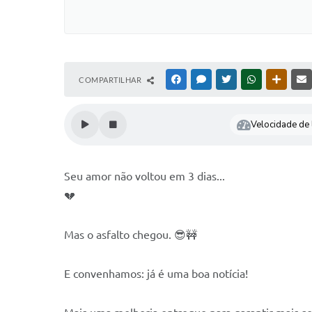
COMPARTILHAR
FACEBOOK
MESSENGER
TWITTER
WHATSAPP
OUTRAS
Velocidade de l
Seu amor não voltou em 3 dias...
💔
Mas o asfalto chegou. 😎🚧
E convenhamos: já é uma boa notícia!