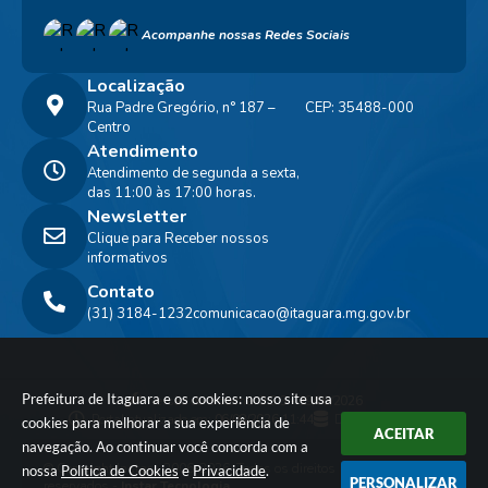
Acompanhe nossas Redes Sociais
Localização
Rua Padre Gregório, n° 187 –
CEP: 35488-000
Centro
Atendimento
Atendimento de segunda a sexta,
das 11:00 às 17:00 horas.
Newsletter
Clique para Receber nossos
informativos
Contato
(31) 3184-1232
comunicacao@itaguara.mg.gov.br
Prefeitura de Itaguara e os cookies: nosso site usa
Versão do Sistema:
3.5.3 - 19/06/2026
Portal atualizado em:
06/08/2026 11:44
Dados Abertos
cookies para melhorar a sua experiência de
ACEITAR
navegação. Ao continuar você concorda com a
© Copyright Instar - 2006-2026. Todos os direitos
nossa
Política de Cookies
e
Privacidade
.
PERSONALIZAR
reservados -
Instar Tecnologia