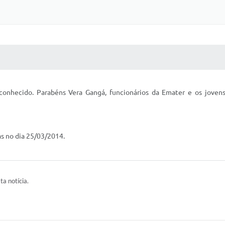
 MÍDIAS
RECEBA NOTÍCIAS
conhecido. Parabéns Vera Gangá, funcionários da Emater e os jove
as no dia 25/03/2014.
ta notícia.