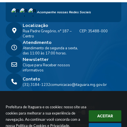
Acompanhe nossas Redes Sociais
Localização
Rua Padre Gregório, n° 187 –
CEP: 35488-000
Centro
Atendimento
Atendimento de segunda a sexta,
das 11:00 às 17:00 horas.
Newsletter
Clique para Receber nossos
informativos
Contato
(31) 3184-1232
comunicacao@itaguara.mg.gov.br
Prefeitura de Itaguara e os cookies: nosso site usa
Versão do Sistema:
3.5.3 - 19/06/2026
Portal atualizado em:
06/08/2026 11:44
Dados Abertos
cookies para melhorar a sua experiência de
ACEITAR
navegação. Ao continuar você concorda com a
© Copyright Instar - 2006-2026. Todos os direitos
nossa
Política de Cookies
e
Privacidade
.