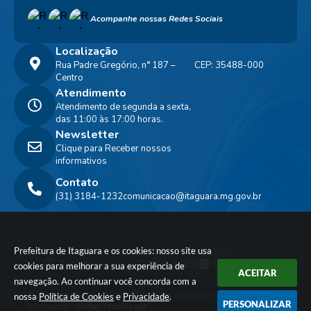
Acompanhe nossas Redes Sociais
Localização
Rua Padre Gregório, n° 187 –
CEP: 35488-000
Centro
Atendimento
Atendimento de segunda a sexta,
das 11:00 às 17:00 horas.
Newsletter
Clique para Receber nossos
informativos
Contato
(31) 3184-1232
comunicacao@itaguara.mg.gov.br
Prefeitura de Itaguara e os cookies: nosso site usa
Versão do Sistema:
3.5.3 - 19/06/2026
Portal atualizado em:
07/08/2026 16:20
Dados Abertos
cookies para melhorar a sua experiência de
ACEITAR
navegação. Ao continuar você concorda com a
© Copyright Instar - 2006-2026. Todos os direitos
nossa
Política de Cookies
e
Privacidade
.
PERSONALIZAR
reservados -
Instar Tecnologia