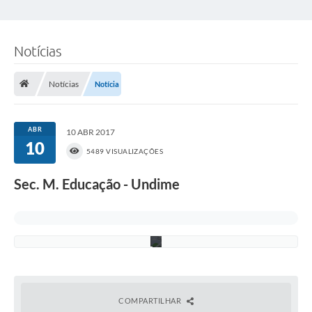
í
o
l
a
Notícias
d
e
A
Notícias
Notícia
n
d
r
a
ABR
d
10 ABR 2017
e
10
5489 VISUALIZAÇÕES
O
l
i
Sec. M. Educação - Undime
v
e
i
r
a
COMPARTILHAR