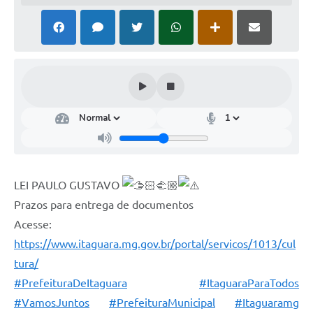
LEI PAULO GUSTAVO
Prazos para entrega de documentos
Acesse:
https://www.itaguara.mg.gov.br/portal/servicos/1013/cul
tura/
#PrefeituraDeItaguara
#ItaguaraParaTodos
#VamosJuntos
#PrefeituraMunicipal
#Itaguaramg