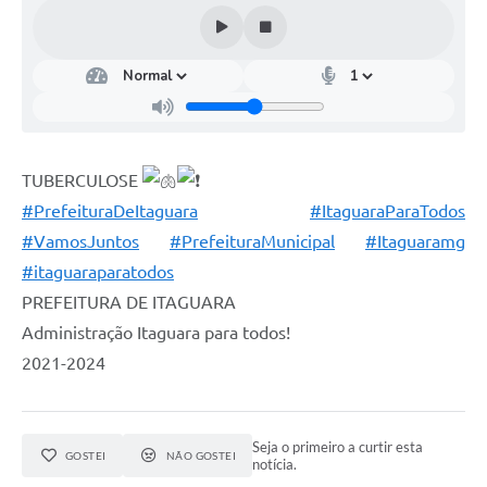
TUBERCULOSE
#PrefeituraDeItaguara
#ItaguaraParaTodos
#VamosJuntos
#PrefeituraMunicipal
#Itaguaramg
#itaguaraparatodos
PREFEITURA DE ITAGUARA⠀
Administração Itaguara para todos!⠀
2021-2024
Seja o primeiro a curtir esta
GOSTEI
NÃO GOSTEI
notícia.