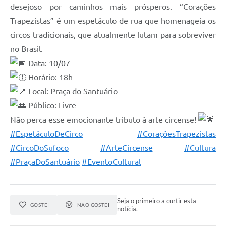
desejoso por caminhos mais prósperos. “Corações
Trapezistas” é um espetáculo de rua que homenageia os
circos tradicionais, que atualmente lutam para sobreviver
no Brasil.
Data: 10/07
Horário: 18h
Local: Praça do Santuário
Público: Livre
Não perca esse emocionante tributo à arte circense!
#EspetáculoDeCirco
#CoraçõesTrapezistas
#CircoDoSufoco
#ArteCircense
#Cultura
#PraçaDoSantuário
#EventoCultural
Seja o primeiro a curtir esta
GOSTEI
NÃO GOSTEI
notícia.