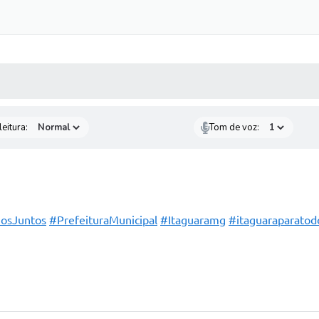
 MÍDIAS
RECEBA NOTÍCIAS
eitura:
Tom de voz:
osJuntos
#PrefeituraMunicipal
#Itaguaramg
#itaguaraparatod