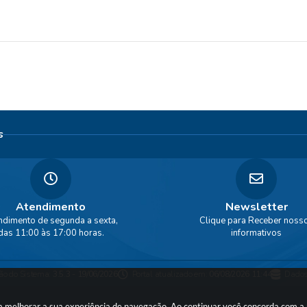
s
Atendimento
Newsletter
ndimento de segunda a sexta,
Clique para Receber noss
das 11:00 às 17:00 horas.
informativos
ão do Sistema:
3.5.3 - 19/06/2026
Portal atualizado em:
06/08/2026 11:44
Dados
ara melhorar a sua experiência de navegação. Ao continuar você concorda com 