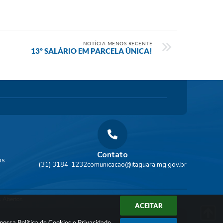
NOTÍCIA MENOS RECENTE
13º SALÁRIO EM PARCELA ÚNICA!
Contato
os
(31) 3184-1232
comunicacao@itaguara.mg.gov.br
 Abertos
ACEITAR
a nossa
Política de Cookies
e
Privacidade
.