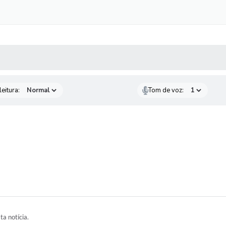
 MÍDIAS
RECEBA NOTÍCIAS
eitura:
Tom de voz:
ta notícia.