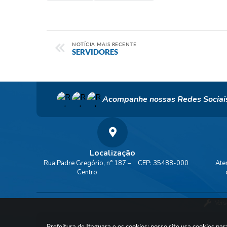
NOTÍCIA MAIS RECENTE
SERVIDORES
Acompanhe nossas Redes Sociai
Localização
Rua Padre Gregório, n° 187 –
CEP: 35488-000
Ate
Centro
Vers
Prefeitura de Itaguara e os cookies: nosso site usa cookies p