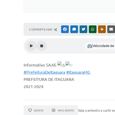
COMPARTILHAR
FACEBOOK
MESSENGER
TWITTER
WHATSAPP
OUTRAS
Velocidade de l
Informativo SAAE
#PrefeituraDeItaguara
#ItaguaraMG
PREFEITURA DE ITAGUARA
2021-2024
Seja o primeiro a curtir es
GOSTEI
NÃO GOSTEI