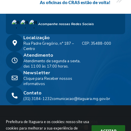
As oficinas do CRAS estão de volta!
Acompanhe nossas Redes Sociais
Localização
Rua Padre Gregório, n° 187 –
CEP: 35488-000
Centro
Atendimento
Atendimento de segunda a sexta,
das 11:00 às 17:00 horas.
Newsletter
Clique para Receber nossos
informativos
Contato
(31) 3184-1232
comunicacao@itaguara.mg.gov.br
Prefeitura de Itaguara e os cookies: nosso site usa
Versão do Sistema:
3.5.3 - 19/06/2026
Portal atualizado em:
07/08/2026 16:20
Dados Abertos
cookies para melhorar a sua experiência de