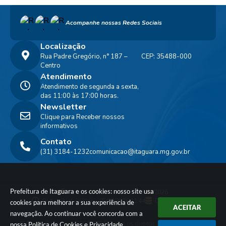
Acompanhe nossas Redes Sociais
Localização
Rua Padre Gregório, n° 187 –
CEP: 35488-000
Centro
Atendimento
Atendimento de segunda a sexta,
das 11:00 às 17:00 horas.
Newsletter
Clique para Receber nossos
informativos
Contato
(31) 3184-1232
comunicacao@itaguara.mg.gov.br
Prefeitura de Itaguara e os cookies: nosso site usa
Versão do Sistema:
3.5.3 - 19/06/2026
Portal atualizado em:
06/08/2026 11:44
Dados Abertos
cookies para melhorar a sua experiência de
ACEITAR
navegação. Ao continuar você concorda com a
© Copyright Instar - 2006-2026. Todos os direitos
nossa
Política de Cookies
e
Privacidade
.