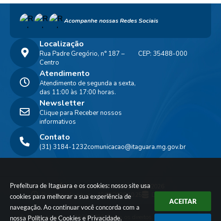
Acompanhe nossas Redes Sociais
Localização
Rua Padre Gregório, n° 187 –
CEP: 35488-000
Centro
Atendimento
Atendimento de segunda a sexta,
das 11:00 às 17:00 horas.
Newsletter
Clique para Receber nossos
informativos
Contato
(31) 3184-1232
comunicacao@itaguara.mg.gov.br
Prefeitura de Itaguara e os cookies: nosso site usa
Versão do Sistema:
3.5.3 - 19/06/2026
Portal atualizado em:
10/08/2026 10:25
Dados Abertos
cookies para melhorar a sua experiência de
ACEITAR
navegação. Ao continuar você concorda com a
© Copyright Instar - 2006-2026. Todos os direitos
nossa
Política de Cookies
e
Privacidade
.