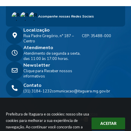
Acompanhe nossas Redes Sociais
Localização
Rua Padre Gregório, n° 187 –
CEP: 35488-000
Centro
Atendimento
Atendimento de segunda a sexta,
das 11:00 às 17:00 horas.
Newsletter
Clique para Receber nossos
informativos
Contato
(31) 3184-1232
comunicacao@itaguara.mg.gov.br
Prefeitura de Itaguara e os cookies: nosso site usa
Versão do Sistema:
3.5.3 - 19/06/2026
Portal atualizado em:
06/08/2026 11:44
Dados Abertos
cookies para melhorar a sua experiência de
ACEITAR
navegação. Ao continuar você concorda com a