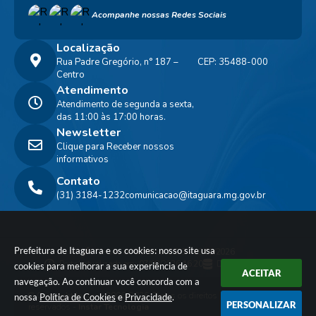
Acompanhe nossas Redes Sociais
Localização
Rua Padre Gregório, n° 187 –
CEP: 35488-000
Centro
Atendimento
Atendimento de segunda a sexta,
das 11:00 às 17:00 horas.
Newsletter
Clique para Receber nossos
informativos
Contato
(31) 3184-1232
comunicacao@itaguara.mg.gov.br
Prefeitura de Itaguara e os cookies: nosso site usa
Versão do Sistema:
3.5.3 - 19/06/2026
Portal atualizado em:
07/08/2026 16:20
Dados Abertos
cookies para melhorar a sua experiência de
ACEITAR
navegação. Ao continuar você concorda com a
© Copyright Instar - 2006-2026. Todos os direitos
nossa
Política de Cookies
e
Privacidade
.
PERSONALIZAR
reservados -
Instar Tecnologia