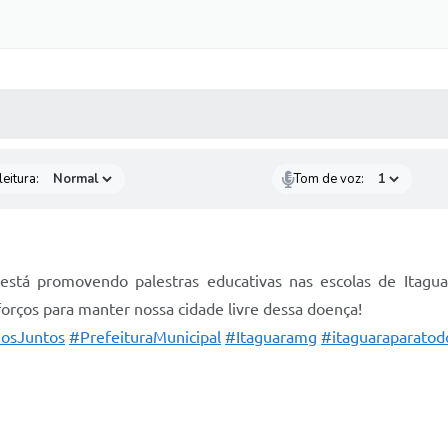
 MÍDIAS
RECEBA NOTÍCIAS
eitura:
Tom de voz:
stá promovendo palestras educativas nas escolas de Itaguar
rços para manter nossa cidade livre dessa doença!
osJuntos
#PrefeituraMunicipal
#Itaguaramg
#itaguaraparatod