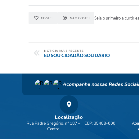
Seja o primeiro a curtir es
GOSTEI
NÃO GOSTEI
NOTÍCIA MAIS RECENTE
EU SOU CIDADÃO SOLIDÁRIO
Acompanhe nossas Redes Sociai
Localização
Rua Padre Gregório, n° 187 –
CEP: 35488-000
Ate
Centro