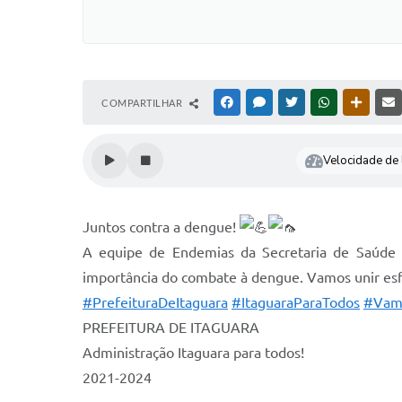
COMPARTILHAR
FACEBOOK
MESSENGER
TWITTER
WHATSAPP
OUTRAS
Velocidade de l
Juntos contra a dengue!
A equipe de Endemias da Secretaria de Saúde e
importância do combate à dengue. Vamos unir esfo
#PrefeituraDeItaguara
#ItaguaraParaTodos
#Vam
PREFEITURA DE ITAGUARA
Administração Itaguara para todos!
2021-2024