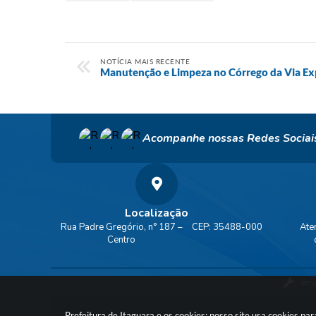
NOTÍCIA MAIS RECENTE
Manutenção e Limpeza no Córrego da Via Ex
Acompanhe nossas Redes Sociai
Localização
Rua Padre Gregório, n° 187 –
CEP: 35488-000
Ate
Centro
Vers
Prefeitura de Itaguara e os cookies: nosso site usa cookies p