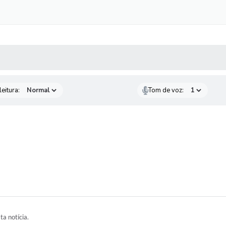
 MÍDIAS
RECEBA NOTÍCIAS
eitura:
Tom de voz:
ta notícia.