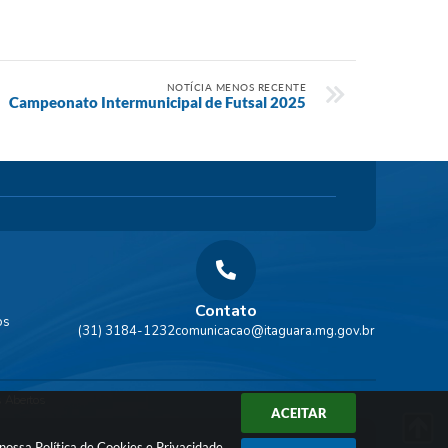
NOTÍCIA MENOS RECENTE
Campeonato Intermunicipal de Futsal 2025
Contato
os
(31) 3184-1232
comunicacao@itaguara.mg.gov.br
 Abertos
ACEITAR
a nossa
Política de Cookies
e
Privacidade
.