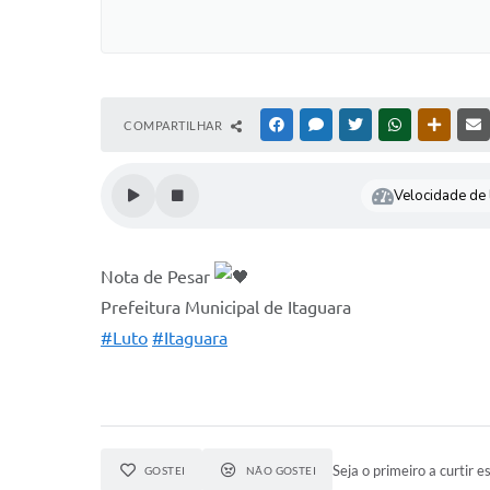
COMPARTILHAR
FACEBOOK
MESSENGER
TWITTER
WHATSAPP
OUTRAS
Velocidade de l
Nota de Pesar
Prefeitura Municipal de Itaguara
#Luto
#Itaguara
Seja o primeiro a curtir es
GOSTEI
NÃO GOSTEI