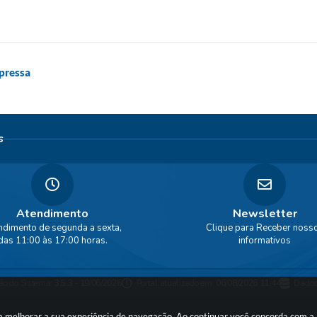
pressa
s
Atendimento
Newsletter
ndimento de segunda a sexta,
Clique para Receber noss
das 11:00 às 17:00 horas.
informativos
ão do Sistema:
3.5.3 - 19/06/2026
Portal atualizado em:
06/08/2026 11:44
Dados
ara melhorar a sua experiência de navegação. Ao continuar você concorda com 