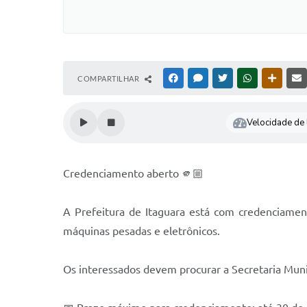
COMPARTILHAR
FACEBOOK
MESSENGER
TWITTER
WHATSAPP
OUTRAS
Velocidade de l
Credenciamento aberto 🫵🏼
A Prefeitura de Itaguara está com credenciamento 
máquinas pesadas e eletrônicos.
Os interessados devem procurar a Secretaria Munic