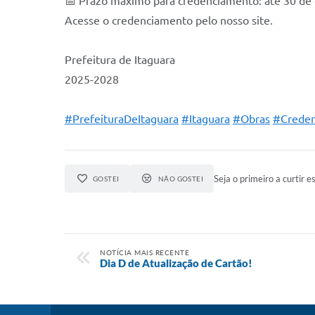
📅 Prazo máximo para credenciamento: até 30 de 
Acesse o credenciamento pelo nosso site.
Prefeitura de Itaguara
2025-2028
#PrefeituraDeItaguara
#Itaguara
#Obras
#Crede
Seja o primeiro a curtir es
GOSTEI
NÃO GOSTEI
NOTÍCIA MAIS RECENTE
Dia D de Atualização de Cartão!