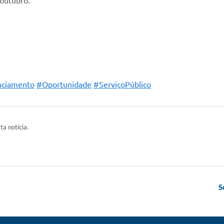
outubro.
nciamento
#Oportunidade
#ServiçoPúblico
ta notícia.
S