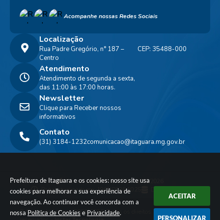
Acompanhe nossas Redes Sociais
Localização
Rua Padre Gregório, n° 187 –
CEP: 35488-000
Centro
Atendimento
Atendimento de segunda a sexta,
das 11:00 às 17:00 horas.
Newsletter
Clique para Receber nossos
informativos
Contato
(31) 3184-1232
comunicacao@itaguara.mg.gov.br
Prefeitura de Itaguara e os cookies: nosso site usa
Versão do Sistema:
3.5.3 - 19/06/2026
Portal atualizado em:
10/08/2026 10:25
Dados Abertos
cookies para melhorar a sua experiência de
ACEITAR
navegação. Ao continuar você concorda com a
© Copyright Instar - 2006-2026. Todos os direitos
nossa
Política de Cookies
e
Privacidade
.
PERSONALIZAR
reservados -
Instar Tecnologia